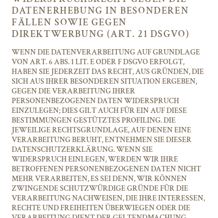
DATENERHEBUNG IN BESONDEREN
FÄLLEN SOWIE GEGEN
DIREKTWERBUNG (ART. 21 DSGVO)
WENN DIE DATENVERARBEITUNG AUF GRUNDLAGE
VON ART. 6 ABS. 1 LIT. E ODER F DSGVO ERFOLGT,
HABEN SIE JEDERZEIT DAS RECHT, AUS GRÜNDEN, DIE
SICH AUS IHRER BESONDEREN SITUATION ERGEBEN,
GEGEN DIE VERARBEITUNG IHRER
PERSONENBEZOGENEN DATEN WIDERSPRUCH
EINZULEGEN; DIES GILT AUCH FÜR EIN AUF DIESE
BESTIMMUNGEN GESTÜTZTES PROFILING. DIE
JEWEILIGE RECHTSGRUNDLAGE, AUF DENEN EINE
VERARBEITUNG BERUHT, ENTNEHMEN SIE DIESER
DATENSCHUTZERKLÄRUNG. WENN SIE
WIDERSPRUCH EINLEGEN, WERDEN WIR IHRE
BETROFFENEN PERSONENBEZOGENEN DATEN NICHT
MEHR VERARBEITEN, ES SEI DENN, WIR KÖNNEN
ZWINGENDE SCHUTZWÜRDIGE GRÜNDE FÜR DIE
VERARBEITUNG NACHWEISEN, DIE IHRE INTERESSEN,
RECHTE UND FREIHEITEN ÜBERWIEGEN ODER DIE
VERARBEITUNG DIENT DER GELTENDMACHUNG,