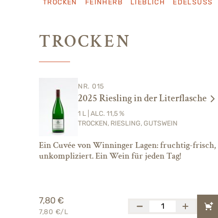
TROCKEN
FEINHERB
LIEBLICH
EDELSÜSS
TROCKEN
NR. 015
2025 Riesling in der Literflasche
1 L | ALC. 11,5 %
TROCKEN, RIESLING, GUTSWEIN
Ein Cuvée von Winninger Lagen: fruchtig-frisch,
unkompliziert. Ein Wein für jeden Tag!
7,80 €
7,80 €/L