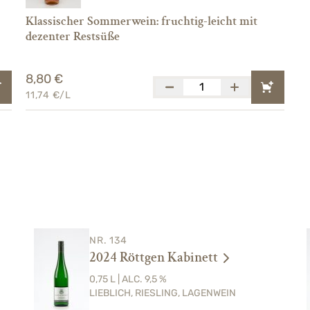
Klassischer Sommerwein: fruchtig-leicht mit
dezenter Restsüße
8,80 €
11,74 €/L
NR. 134
2024 Röttgen Kabinett
0,75 L | ALC. 9,5 %
LIEBLICH, RIESLING, LAGENWEIN