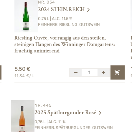
NR. 054
2024 STEIN.REICH
0,75 L | ALC. 11,5 %
FEINHERB, RIESLING, GUTSWEIN
Riesling-Cuvée, vorrangig aus den steilen,
steinigen Hängen des Winninger Domgartens:
fruchtig-animierend
8,50 €
11,34 €/L
NR. 445
2025 Spätburgunder Rosé
0,75 L | ALC. 11 %
FEINHERB, SPÄTBURGUNDER, GUTSWEIN