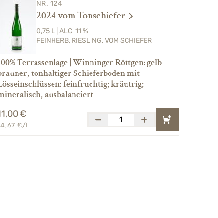
NR. 124
2024 vom Tonschiefer
0,75 L | ALC. 11 %
FEINHERB, RIESLING, VOM SCHIEFER
100% Terrassenlage | Winninger Röttgen: gelb-
brauner, tonhaltiger Schieferboden mit
Lösseinschlüssen: feinfruchtig; kräutrig;
mineralisch, ausbalanciert
11,00 €
14,67 €/L