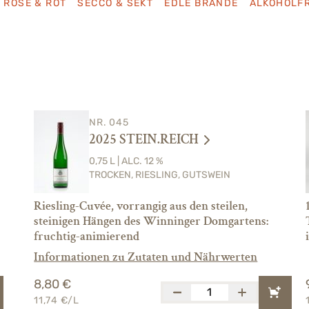
ROSÉ & ROT
SECCO & SEKT
EDLE BRÄNDE
ALKOHOLFR
NR. 045
2025 STEIN.REICH
0,75 L | ALC. 12 %
TROCKEN, RIESLING, GUTSWEIN
Riesling-Cuvée, vorrangig aus den steilen,
steinigen Hängen des Winninger Domgartens:
fruchtig-animierend
Informationen zu Zutaten und Nährwerten
8,80 €
11,74 €/L