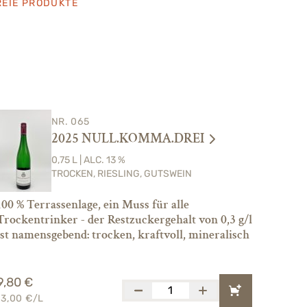
EIE PRODUKTE
NR. 065
2025 NULL.KOMMA.DREI
0,75 L | ALC. 13 %
TROCKEN, RIESLING, GUTSWEIN
100 % Terrassenlage, ein Muss für alle
Trockentrinker - der Restzuckergehalt von 0,3 g/l
ist namensgebend: trocken, kraftvoll, mineralisch
9,80 €
13,00 €/L