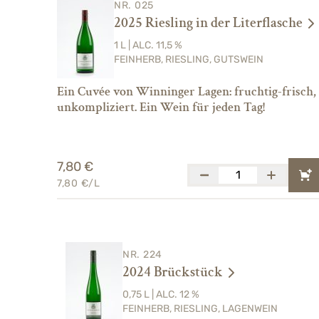
NR. 025
2025 Riesling in der Literflasche
1 L | ALC. 11,5 %
FEINHERB, RIESLING, GUTSWEIN
Ein Cuvée von Winninger Lagen: fruchtig-frisch,
unkompliziert. Ein Wein für jeden Tag!
7,80 €
7,80 €/L
NR. 224
2024 Brückstück
0,75 L | ALC. 12 %
FEINHERB, RIESLING, LAGENWEIN